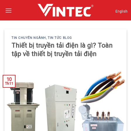
Skip
to
English
content
TIN CHUYÊN NGÀNH
,
TIN TỨC BLOG
Thiết bị truyền tải điện là gì? Toàn
tập về thiết bị truyền tải điện
10
Th11