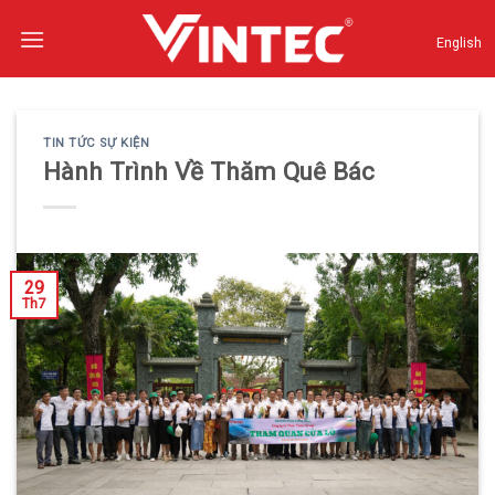
Skip
to
English
content
TIN TỨC SỰ KIỆN
Hành Trình Về Thăm Quê Bác
29
Th7