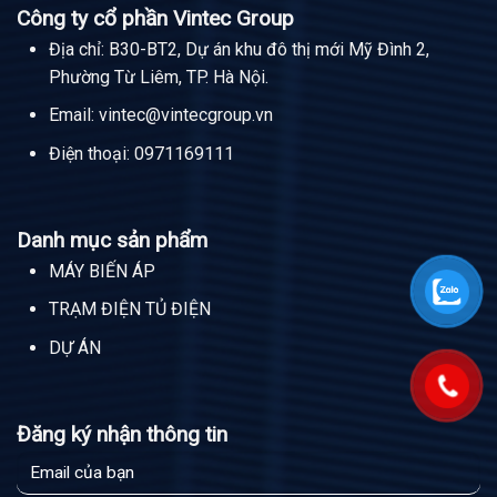
Công ty cổ phần Vintec Group
Địa chỉ: B30-BT2, Dự án khu đô thị mới Mỹ Đình 2,
Phường Từ Liêm, TP. Hà Nội.
Email:
vintec@vintecgroup.vn
Điện thoại:
0971169111
Danh mục sản phẩm
MÁY BIẾN ÁP
TRẠM ĐIỆN TỦ ĐIỆN
DỰ ÁN
Đăng ký nhận thông tin