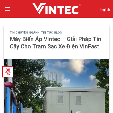
Skip
to
English
content
TIN CHUYÊN NGÀNH
,
TIN TỨC BLOG
Máy Biến Áp Vintec – Giải Pháp Tin
Cậy Cho Trạm Sạc Xe Điện VinFast
08
Th7