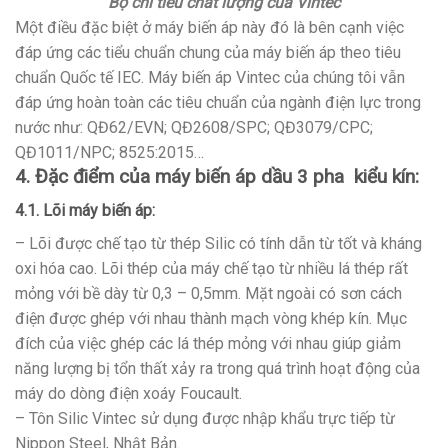
Bộ chỉ tiêu chất lượng của Vintec
Một điều đặc biệt ở máy biến áp này đó là bên cạnh việc
đáp ứng các tiểu chuẩn chung của máy biến áp theo tiêu
chuẩn Quốc tế IEC. Máy biến áp Vintec của chúng tôi vẫn
đáp ứng hoàn toàn các tiêu chuẩn của ngành điện lực trong
nước như: QĐ62/EVN; QĐ2608/SPC; QĐ3079/CPC;
QĐ1011/NPC; 8525:2015…
4. Đặc điểm của máy biến áp dầu 3 pha kiểu kín:
4.1. Lõi máy biến áp:
– Lõi được chế tạo từ thép Silic có tính dẫn từ tốt và kháng
oxi hóa cao. Lõi thép của máy chế tạo từ nhiều lá thép rất
mỏng với bề dày từ 0,3 – 0,5mm. Mặt ngoài có sơn cách
điện được ghép với nhau thành mạch vòng khép kín. Mục
đích của việc ghép các lá thép mỏng với nhau giúp giảm
năng lượng bị tổn thất xảy ra trong quá trình hoạt động của
máy do dòng điện xoáy Foucault.
– Tôn Silic Vintec sử dụng được nhập khẩu trực tiếp từ
Nippon Steel, Nhật Bản.