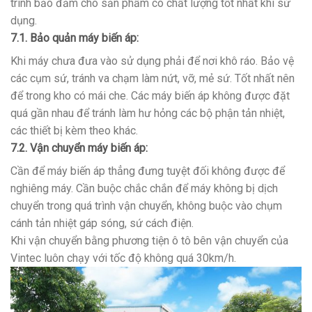
trình bảo đảm cho sản phẩm có chất lượng tốt nhất khi sử
dụng.
7.1. Bảo quản máy biến áp:
Khi máy chưa đưa vào sử dụng phải để nơi khô ráo. Bảo vệ
các cụm sứ, tránh va chạm làm nứt, vỡ, mẻ sứ. Tốt nhất nên
để trong kho có mái che. Các máy biến áp không được đặt
quá gần nhau để tránh làm hư hỏng các bộ phận tản nhiệt,
các thiết bị kèm theo khác.
7.2. Vận chuyển máy biến áp:
Cần để máy biến áp thẳng đưng tuyệt đối không được để
nghiêng máy. Cần buộc chắc chắn để máy không bị dịch
chuyển trong quá trình vận chuyển, không buộc vào chụm
cánh tản nhiệt gáp sóng, sứ cách điện.
Khi vận chuyển bằng phương tiện ô tô bên vận chuyển của
Vintec luôn chạy với tốc độ không quá 30km/h.