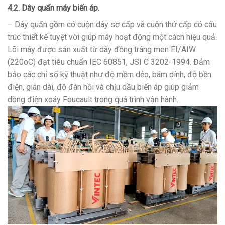
4.2. Dây quấn máy biến áp.
– Dây quấn gồm có cuộn dây sơ cấp và cuộn thứ cấp có cấu
trúc thiết kế tuyệt vời giúp máy hoạt động một cách hiệu quả.
Lõi máy được sản xuất từ dây đồng tráng men EI/AIW
(220oC) đạt tiêu chuẩn IEC 60851, JSI C 3202-1994. Đảm
bảo các chỉ số kỹ thuật như độ mềm dẻo, bám dính, độ bền
điện, giãn dài, độ đàn hồi và chịu dầu biến áp giúp giảm
dòng điện xoáy Foucault trong quá trình vận hành.