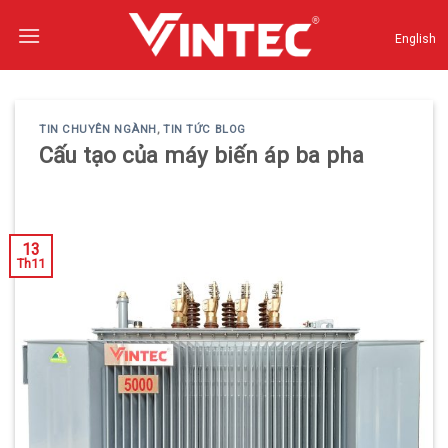
Skip
to
English
content
TIN CHUYÊN NGÀNH
,
TIN TỨC BLOG
Cấu tạo của máy biến áp ba pha
13
Th11