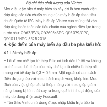
Bộ chỉ tiêu chất lượng của Vintec
Một điều đặc biệt ở máy biến áp này đó là bên cạnh việc
đáp ứng các tiểu chuẩn chung của máy biến áp theo tiêu
chuẩn Quốc tế IEC. Máy biến áp Vintec của chúng tôi vẫn
đáp ứng hoàn toàn các tiêu chuẩn của ngành điện lực trong
nước như: QĐ62/EVN; QĐ2608/SPC; QĐ3079/CPC;
QĐ1011/NPC; 8525:2015…
4. Đặc điểm của máy biến áp dầu ba pha kiểu hở:
4.1. Lõi máy biến áp:
– Lõi được chế tạo từ thép Silic có tính dẫn từ tốt và kháng
oxi hóa cao. Lõi thép của máy chế tạo từ nhiều lá thép rất
mỏng với bề dày từ 0,3 – 0,5mm. Mặt ngoài có sơn cách
điện được ghép với nhau thành mạch vòng khép kín. Mục
đích của việc ghép các lá thép mỏng với nhau giúp giảm
năng lượng bị tổn thất xảy ra trong quá trình hoạt động của
máy do dòng điện xoáy Foucault.
– Tôn Silic Vintec sử dụng được nhập khẩu trực tiếp từ