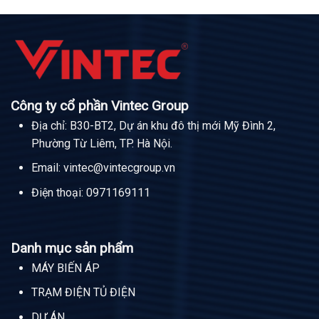
Công ty cổ phần Vintec Group
Địa chỉ: B30-BT2, Dự án khu đô thị mới Mỹ Đình 2,
Phường Từ Liêm, TP. Hà Nội.
Email:
vintec@vintecgroup.vn
Điện thoại:
0971169111
Danh mục sản phẩm
MÁY BIẾN ÁP
TRẠM ĐIỆN TỦ ĐIỆN
DỰ ÁN