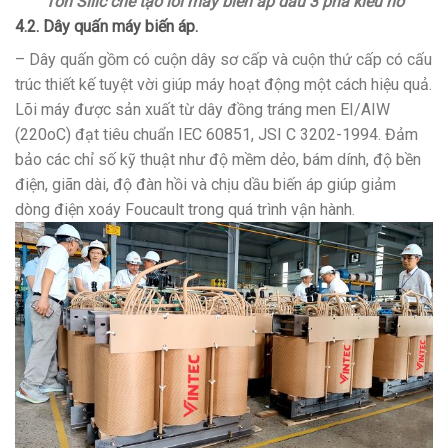
Tôn Silic chế tạo lõi máy biến áp dầu 3 pha kiểu hở
4.2. Dây quấn máy biến áp.
– Dây quấn gồm có cuộn dây sơ cấp và cuộn thứ cấp có cấu
trúc thiết kế tuyệt vời giúp máy hoạt động một cách hiệu quả.
Lõi máy được sản xuất từ dây đồng tráng men EI/AIW
(220oC) đạt tiêu chuẩn IEC 60851, JSI C 3202-1994. Đảm
bảo các chỉ số kỹ thuật như độ mềm dẻo, bám dính, độ bền
điện, giãn dài, độ đàn hồi và chịu dầu biến áp giúp giảm
dòng điện xoáy Foucault trong quá trình vận hành.