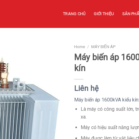
TRANG CHỦ
GIỚI THIỆU
SẢN PH
Home
/
MÁY BIẾN ÁP
Máy biến áp 160
kín
Liên hệ
Máy biến áp 1600kVA kiểu kín
Là máy có công suất lớn, tr
xa.
Máy có hiệu suất năng lượn
Máy được làm từ vật liệu c