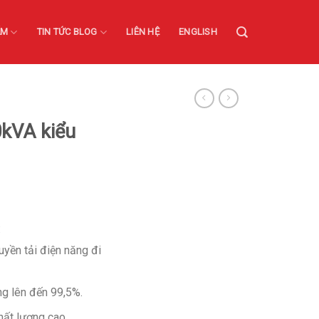
ẨM
TIN TỨC BLOG
LIÊN HỆ
ENGLISH
0kVA kiểu
:
uyền tải điện năng đi
g lên đến 99,5%.
hất lượng cao.