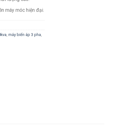
ền máy móc hiện đại.
0kva
,
máy biến áp 3 pha
,