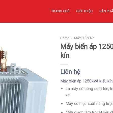
TRANG CHỦ
GIỚI THIỆU
SẢN PH
Home
/
MÁY BIẾN ÁP
Máy biến áp 125
kín
Liên hệ
Máy biến áp 1250kVA kiểu kín
Là máy có công suất lớn, tr
xa.
Máy có hiệu suất năng lượn
Máy được làm từ vật liệu c