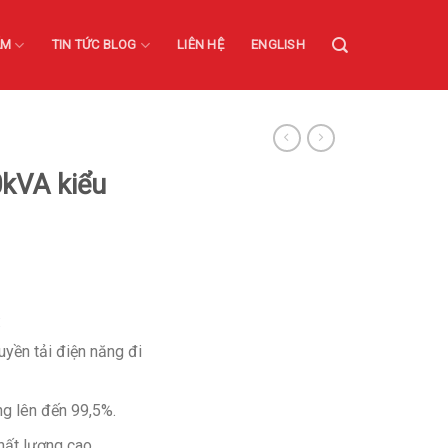
ẨM
TIN TỨC BLOG
LIÊN HỆ
ENGLISH
0kVA kiểu
:
uyền tải điện năng đi
g lên đến 99,5%.
hất lượng cao.