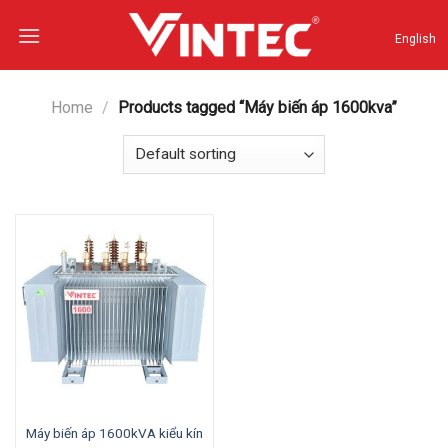
Skip
to
English
content
Home
/
Products tagged “Máy biến áp 1600kva”
Máy biến áp 1600kVA kiểu kín