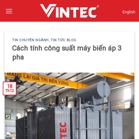
Skip
to
English
content
TIN CHUYÊN NGÀNH
,
TIN TỨC BLOG
Cách tính công suất máy biến áp 3
pha
18
Th12