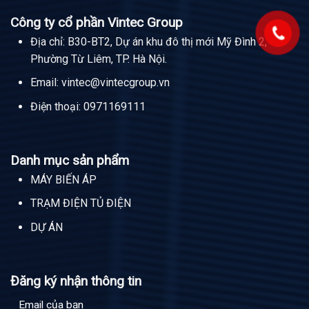
Công ty cổ phần Vintec Group
Địa chỉ: B30-BT2, Dự án khu đô thị mới Mỹ Đình 2,
Phường Từ Liêm, TP. Hà Nội.
Email:
vintec@vintecgroup.vn
Điện thoại:
0971169111
Danh mục sản phẩm
MÁY BIẾN ÁP
TRẠM ĐIỆN TỦ ĐIỆN
DỰ ÁN
Đăng ký nhận thông tin