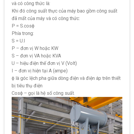
và có công thức là:
Khi đó công suất thực của máy bao gồm công suất
đã mất của máy và có công thức:
P = S.cosϕ
Phía trong:
S = U.I
P – đơn vị W hoặc KW
S – đơn vị VA hoặc KVA
U – hiệu điện thế đơn vị V (Volt)
I – đơn vị hiện tại A (ampe)
ϕ là góc lệch pha giữa dòng điện và điện áp trên thiết
bị tiêu thụ điện
Cosϕ – gọi là hệ số công suất.