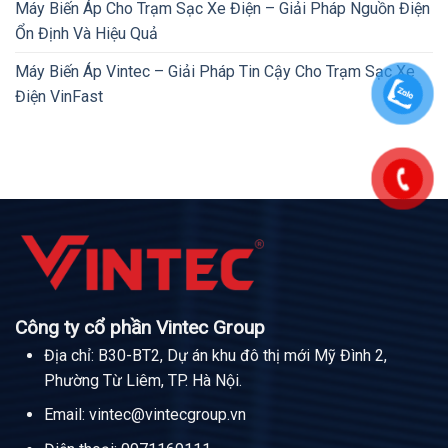
Máy Biến Áp Cho Trạm Sạc Xe Điện – Giải Pháp Nguồn Điện
Ổn Định Và Hiệu Quả
Máy Biến Áp Vintec – Giải Pháp Tin Cậy Cho Trạm Sạc Xe
Điện VinFast
Công ty cổ phần Vintec Group
Địa chỉ: B30-BT2, Dự án khu đô thị mới Mỹ Đình 2,
Phường Từ Liêm, TP. Hà Nội.
Email:
vintec@vintecgroup.vn