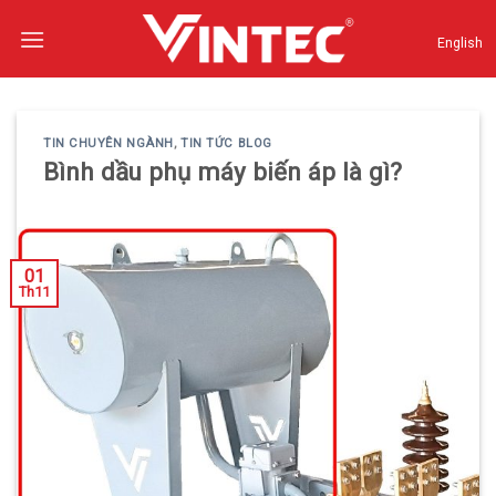
Skip
to
English
content
TIN CHUYÊN NGÀNH
,
TIN TỨC BLOG
Bình dầu phụ máy biến áp là gì?
01
Th11