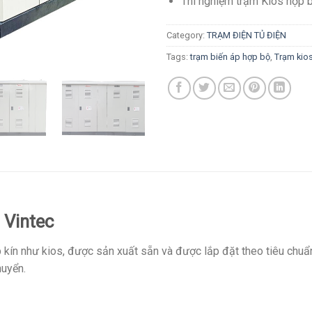
Thí nghiệm trạm Kios hợp 
Category:
TRẠM ĐIỆN TỦ ĐIỆN
Tags:
trạm biến áp hợp bộ
,
Trạm kio
 Vintec
p kín như kios, được sản xuất sẵn và được lắp đặt theo tiêu chuẩ
huyển.