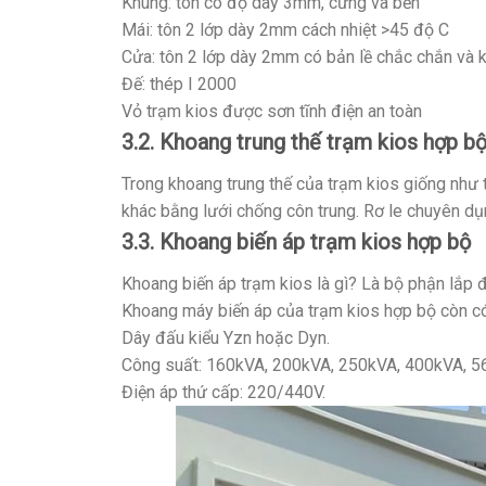
Khung: tôn có độ dày 3mm, cứng và bền
Mái: tôn 2 lớp dày 2mm cách nhiệt >45 độ C
Cửa: tôn 2 lớp dày 2mm có bản lề chắc chắn và 
Đế: thép I 2000
Vỏ trạm kios được sơn tĩnh điện an toàn
3.2. Khoang trung thế trạm kios hợp b
Trong khoang trung thế của trạm kios giống như t
khác bằng lưới chống côn trung. Rơ le chuyên d
3.3. Khoang biến áp trạm kios hợp bộ
Khoang biến áp trạm kios là gì? Là bộ phận lắp 
Khoang máy biến áp của trạm kios hợp bộ còn c
Dây đấu kiểu Yzn hoặc Dyn.
Công suất: 160kVA, 200kVA, 250kVA, 400kVA, 
Điện áp thứ cấp: 220/440V.