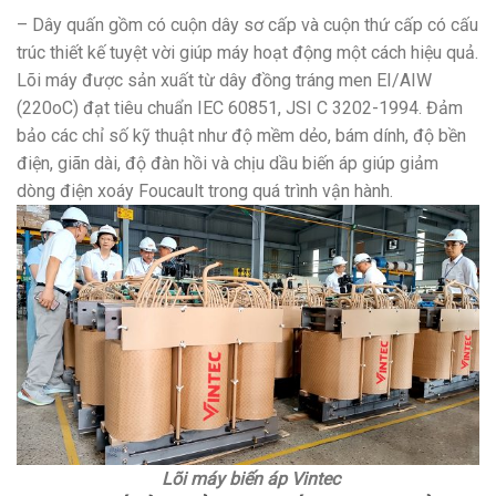
– Dây quấn gồm có cuộn dây sơ cấp và cuộn thứ cấp có cấu
trúc thiết kế tuyệt vời giúp máy hoạt động một cách hiệu quả.
Lõi máy được sản xuất từ dây đồng tráng men EI/AIW
(220oC) đạt tiêu chuẩn IEC 60851, JSI C 3202-1994. Đảm
bảo các chỉ số kỹ thuật như độ mềm dẻo, bám dính, độ bền
điện, giãn dài, độ đàn hồi và chịu dầu biến áp giúp giảm
dòng điện xoáy Foucault trong quá trình vận hành.
Lõi máy biến áp Vintec