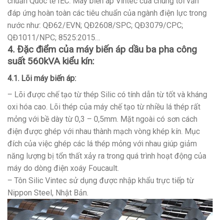
chuẩn Quốc tế IEC. Máy biến áp Vintec của chúng tôi vẫn
đáp ứng hoàn toàn các tiêu chuẩn của ngành điện lực trong
nước như: QĐ62/EVN; QĐ2608/SPC; QĐ3079/CPC;
QĐ1011/NPC; 8525:2015…
4. Đặc điểm của máy biến áp dầu ba pha công
suất 560kVA kiểu kín:
4.1. Lõi máy biến áp:
– Lõi được chế tạo từ thép Silic có tính dẫn từ tốt và kháng
oxi hóa cao. Lõi thép của máy chế tạo từ nhiều lá thép rất
mỏng với bề dày từ 0,3 – 0,5mm. Mặt ngoài có sơn cách
điện được ghép với nhau thành mạch vòng khép kín. Mục
đích của việc ghép các lá thép mỏng với nhau giúp giảm
năng lượng bị tổn thất xảy ra trong quá trình hoạt động của
máy do dòng điện xoáy Foucault.
– Tôn Silic Vintec sử dụng được nhập khẩu trực tiếp từ
Nippon Steel, Nhật Bản.