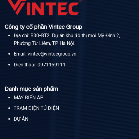
Công ty cổ phần Vintec Group
Địa chỉ: B30-BT2, Dự án khu đô thị mới Mỹ Đình 2,
Phường Từ Liêm, TP. Hà Nội.
Email:
vintec@vintecgroup.vn
Điện thoại:
0971169111
Danh mục sản phẩm
MÁY BIẾN ÁP
TRẠM ĐIỆN TỦ ĐIỆN
DỰ ÁN