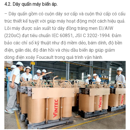
4.2. Dây quấn máy biến áp.
– Dây quấn gồm có cuộn dây sơ cấp và cuộn thứ cấp có cấu
trúc thiết kế tuyệt vời giúp máy hoạt động một cách hiệu quả.
Lõi máy được sản xuất từ dây đồng tráng men EI/AIW
(220oC) đạt tiêu chuẩn IEC 60851, JSI C 3202-1994. Đảm
bảo các chỉ số kỹ thuật như độ mềm dẻo, bám dính, độ bền
điện, giãn dài, độ đàn hồi và chịu dầu biến áp giúp giảm
dòng điện xoáy Foucault trong quá trình vận hành.