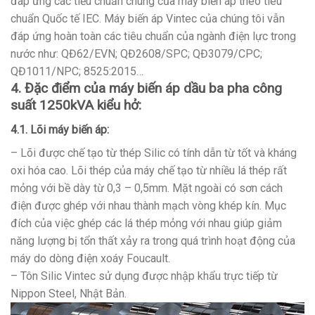
đáp ứng các tiểu chuẩn chung của máy biến áp theo tiêu
chuẩn Quốc tế IEC. Máy biến áp Vintec của chúng tôi vẫn
đáp ứng hoàn toàn các tiêu chuẩn của ngành điện lực trong
nước như: QĐ62/EVN; QĐ2608/SPC; QĐ3079/CPC;
QĐ1011/NPC; 8525:2015…
4. Đặc điểm của máy biến áp dầu ba pha công
suất 1250kVA kiểu hở:
4.1. Lõi máy biến áp:
– Lõi được chế tạo từ thép Silic có tính dẫn từ tốt và kháng
oxi hóa cao. Lõi thép của máy chế tạo từ nhiều lá thép rất
mỏng với bề dày từ 0,3 – 0,5mm. Mặt ngoài có sơn cách
điện được ghép với nhau thành mạch vòng khép kín. Mục
đích của việc ghép các lá thép mỏng với nhau giúp giảm
năng lượng bị tổn thất xảy ra trong quá trình hoạt động của
máy do dòng điện xoáy Foucault.
– Tôn Silic Vintec sử dụng được nhập khẩu trực tiếp từ
Nippon Steel, Nhật Bản.