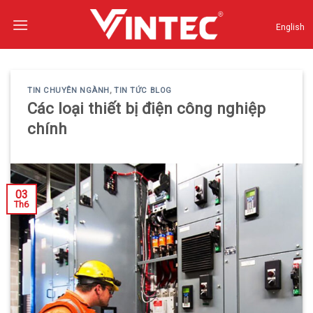
Skip
to
English
content
TIN CHUYÊN NGÀNH
,
TIN TỨC BLOG
Các loại thiết bị điện công nghiệp
chính
03
Th6