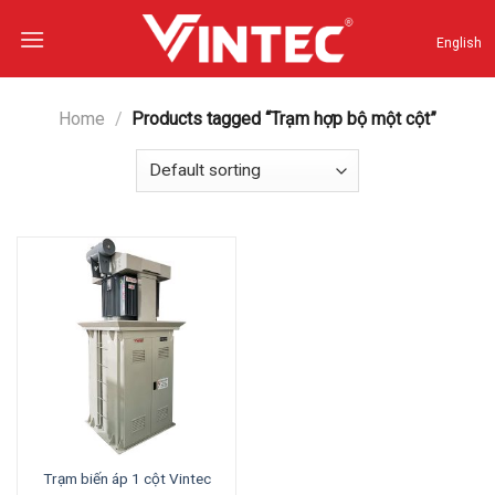
Skip
to
English
content
Home
/
Products tagged “Trạm hợp bộ một cột”
Trạm biến áp 1 cột Vintec