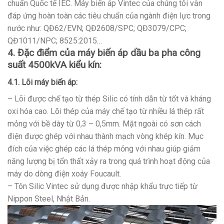
chuẩn Quốc tế IEC. Máy biến áp Vintec của chúng tôi vẫn
đáp ứng hoàn toàn các tiêu chuẩn của ngành điện lực trong
nước như: QĐ62/EVN; QĐ2608/SPC; QĐ3079/CPC;
QĐ1011/NPC; 8525:2015…
4. Đặc điểm của máy biến áp dầu ba pha công
suất 4500kVA kiểu kín:
4.1. Lõi máy biến áp:
– Lõi được chế tạo từ thép Silic có tính dẫn từ tốt và kháng
oxi hóa cao. Lõi thép của máy chế tạo từ nhiều lá thép rất
mỏng với bề dày từ 0,3 – 0,5mm. Mặt ngoài có sơn cách
điện được ghép với nhau thành mạch vòng khép kín. Mục
đích của việc ghép các lá thép mỏng với nhau giúp giảm
năng lượng bị tổn thất xảy ra trong quá trình hoạt động của
máy do dòng điện xoáy Foucault.
– Tôn Silic Vintec sử dụng được nhập khẩu trực tiếp từ
Nippon Steel, Nhật Bản.