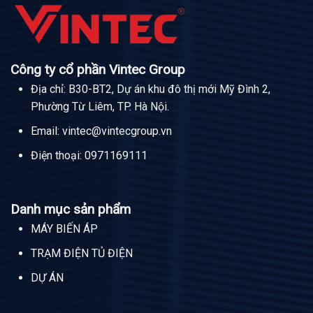
Công ty cổ phần Vintec Group
Địa chỉ: B30-BT2, Dự án khu đô thị mới Mỹ Đình 2,
Phường Từ Liêm, TP. Hà Nội.
Email:
vintec@vintecgroup.vn
Điện thoại:
0971169111
Danh mục sản phẩm
MÁY BIẾN ÁP
TRẠM ĐIỆN TỦ ĐIỆN
DỰ ÁN