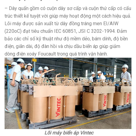
– Dây quấn gồm có cuộn dây sơ cấp và cuộn thứ cấp có cấu
trúc thiết kế tuyệt vời giúp máy hoạt động một cách hiệu quả.
Lõi máy được sản xuất từ dây đồng tráng men EI/AIW
(220oC) đạt tiêu chuẩn IEC 60851, JSI C 3202-1994. Đảm
bảo các chỉ số kỹ thuật như độ mềm dẻo, bám dính, độ bền
điện, giãn dài, độ đàn hồi và chịu dầu biến áp giúp giảm
dòng điện xoáy Foucault trong quá trình vận hành.
Lõi máy biến áp Vintec