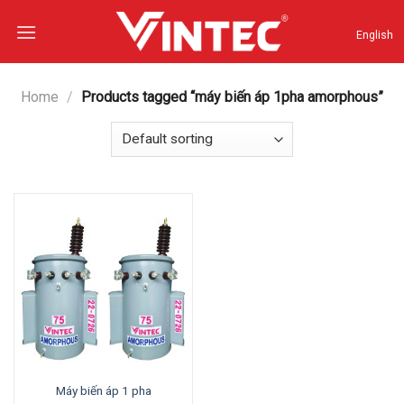
Skip
to
English
content
Home
/
Products tagged “máy biến áp 1pha amorphous”
Máy biến áp 1 pha