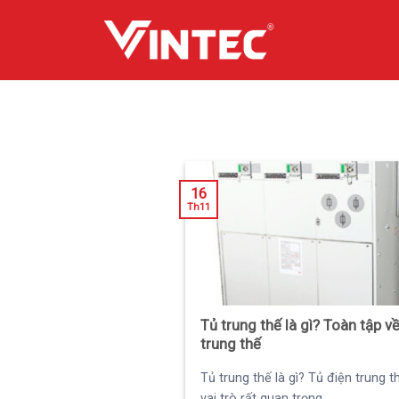
Skip
to
content
16
Th11
Tủ trung thế là gì? Toàn tập về
trung thế
Tủ trung thế là gì? Tủ điện trung t
vai trò rất quan trọng...