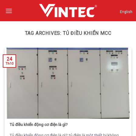
Skip
to
English
content
TAG ARCHIVES:
TỦ ĐIỀU KHIỂN MCC
24
Th10
Tủ điều khiển động cơ điện là gì?
Tủ điều khiển động cơ điện là gì? tủ điện là một thiết bị không...