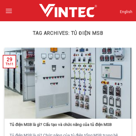
Skip
to
English
content
TAG ARCHIVES:
TỦ ĐIỆN MSB
29
Th11
Tủ điện MSB là gì? Cấu tạo và chức năng của tủ điện MSB
Tủ điện MSB là gì? Chức năng của tủ điện tổng MSB trong hệ