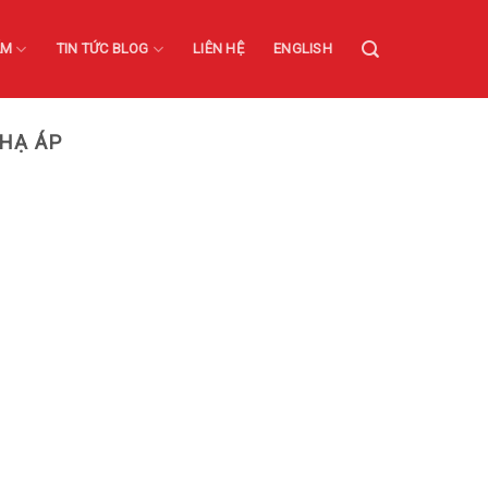
ẨM
TIN TỨC BLOG
LIÊN HỆ
ENGLISH
 HẠ ÁP