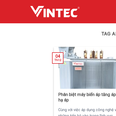
Skip
to
content
TAG A
04
Th12
Phân biệt máy biến áp tăng áp
hạ áp
Cùng với việc áp dụng công nghệ 
những tiến bộ vào trong lĩnh vực...