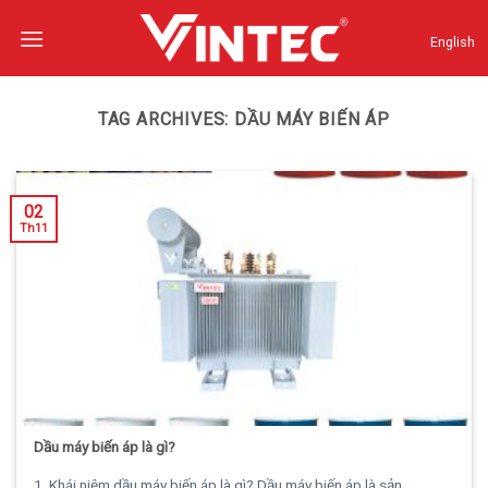
Skip
to
English
content
TAG ARCHIVES:
DẦU MÁY BIẾN ÁP
02
Th11
Dầu máy biến áp là gì?
1. Khái niệm dầu máy biến áp là gì? Dầu máy biến áp là sản...